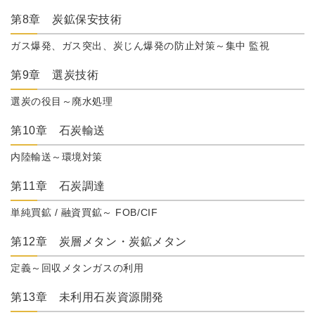
第8章 炭鉱保安技術
ガス爆発、ガス突出、炭じん爆発の防止対策～集中 監視
第9章 選炭技術
選炭の役目～廃水処理
第10章 石炭輸送
内陸輸送～環境対策
第11章 石炭調達
単純買鉱 / 融資買鉱～ FOB/CIF
第12章 炭層メタン・炭鉱メタン
定義～回収メタンガスの利用
第13章 未利用石炭資源開発