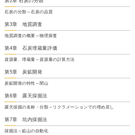
第2章 石炭の分類
石炭の分類～石炭の品質
第3章 地質調査
地質調査の概要～物理探査
第4章 石炭埋蔵量評価
資源量、埋蔵量～資源量の計算方法
第5章 炭鉱開発
炭鉱開発の特性～閉山
第6章 露天採掘法
露天採掘の名称・分類～リクラメーションでの埋め戻し
第7章 坑内採掘法
採掘法～鉱山の自動化