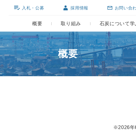
入札・公募
採用情報
お問い合
概要
取り組み
石炭について学
概要
※2026