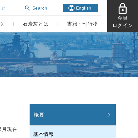
わせ
Search
English
会員
ぶ
石炭灰とは
書籍・刊行物
ログイン
概要
年6月現在
基本情報