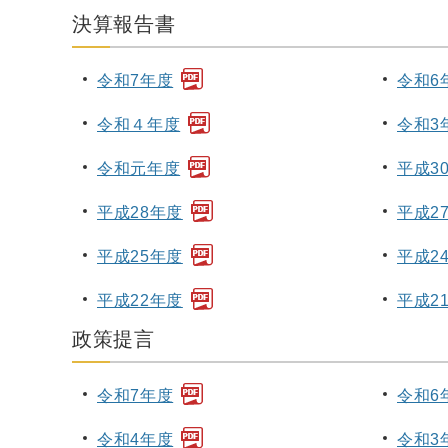
決算報告書
令和7年度
令和6
令和４年度
令和3
令和元年度
平成3
平成28年度
平成2
平成25年度
平成2
平成22年度
平成2
政策提言
令和7年度
令和6
令和4年度
令和3