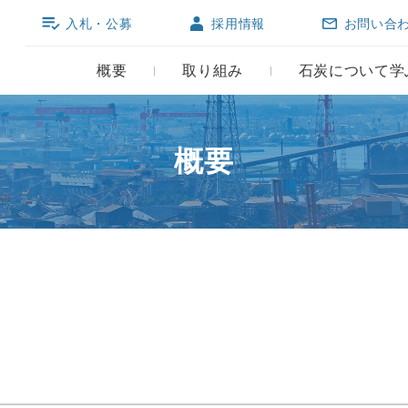
入札・公募
採用情報
お問い合
概要
取り組み
石炭について学
概要