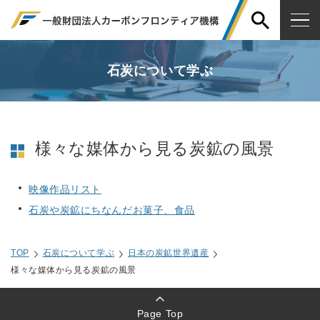
石炭について学ぶ
様々な媒体から見る炭鉱の風景
映像作品リスト
石炭や炭鉱にちなんだお菓子、食品
TOP
石炭について学ぶ
日本の炭鉱世界遺産
様々な媒体から見る炭鉱の風景
Page Top