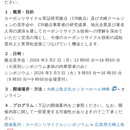
ださい。
１．概要・目的
カーボンリサイクル実証研究拠点（CR拠点）及び大崎クールジ
ェンの見学会や、CR拠点事業者の研究成果、地元企業及び著名
人等の講演を通してカーボンリサイクル技術への理解を深めて
いただく交流の場とし、今後のカーボンリサイクル技術の認知
度向上と実用化促進につなげていく機会とします。
２．日時：
拠点⾒学会：2026 年3 ⽉2 ⽇（⽉）13 時00 分〜16 時50 分
（※原則シンポジウム参加の内希望者のみ）
シンポジウム：2026 年3 ⽉3 ⽇（⽕）9 時50 分〜16 時30 分
（9 時30 分〜9 時50分会場受付）
３．開催場所・方法：
大崎上島文化センターホール神峰
＋オ
ンライン
４．プログラム：
下記の開催案内をご参照ください。なお、開
催内容に関して一部変更する可能性がありますのでご了承くだ
さい。
開催案内：カーボンリサイクルシンポジウム in 広島県大崎上島